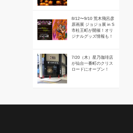
8/12〜9/10 荒木飛呂彦
原画展 ジョジョ展 in S
市杜王町が開催！オリ
ジナルグッズ情報も！
7/20（木）星乃珈琲店
が仙台一番町のクリス
ロードにオープン！