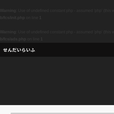
Warning
: Use of undefined constant php - assumed 'php' (this w
b/fcs/init.php
on line
1
Warning
: Use of undefined constant php - assumed 'php' (this w
b/fcs/ads.php
on line
1
せんだいらいふ