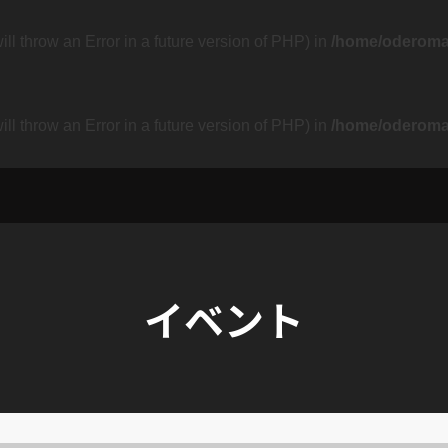
ill throw an Error in a future version of PHP) in
/home/oderoma/
ill throw an Error in a future version of PHP) in
/home/oderoma/
イベント