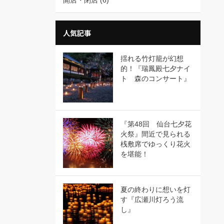
開店・閉店
(6)
人気記事
揺れる竹灯籠が幻想
的！『瑞鳳殿七夕ナイ
ト 森のコンサート』
『第48回 仙台七夕花
火祭』間近で見られる
桟敷席でゆっくり花火
を堪能！
夏の終わりに想いを灯
す『広瀬川灯ろう流
し』