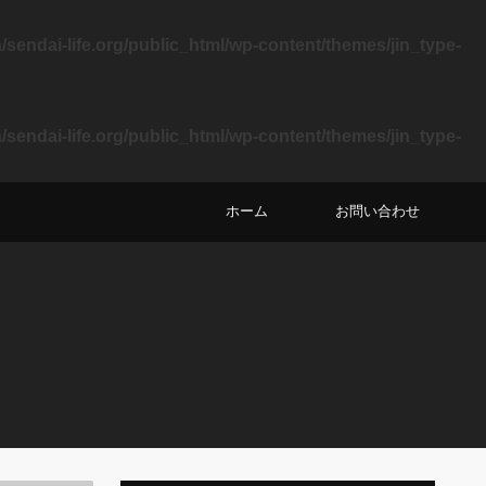
sendai-life.org/public_html/wp-content/themes/jin_type-
sendai-life.org/public_html/wp-content/themes/jin_type-
ホーム
お問い合わせ