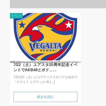
イベント
Warning
: Use of undefined constant Y年n月j日 - assumed 'Y年n月j日' (this will throw an Error in a future version of PHP) in
/home/oderoma/sendai-life.org/public_html/wp-content/themes/jin_type-b/category.php
2017年7月16日
on line
44
7/22（土）ユアスタ20周年記念イベ
ントでAKB48とポド……
7月22日（土）にユアテックスタジアム仙台で
『２０１７ ユアテック W […]
続きを読む