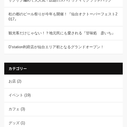
ザクザク編めて大人気！話題のズパゲッティでクラッチバッグ
杜の都のビール祭りが今年も開催！『仙台オクトーバーフェスト2
017』
観光客だけじゃない！？地元民にも愛される『甘味処 彦いち』
D’station利府店が仙台エリア初となるグランドオープン！
カテゴリー
お店
(2)
イベント
(19)
カフェ
(3)
グッズ
(1)