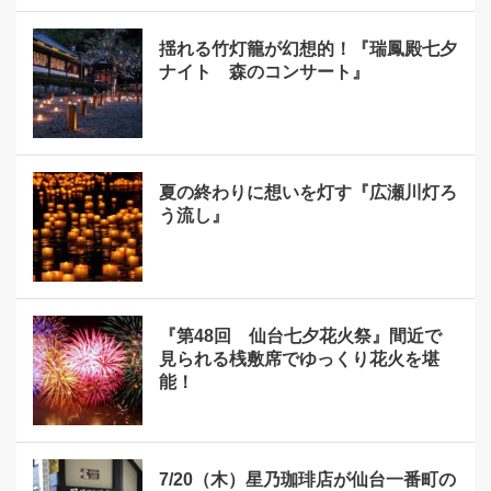
揺れる竹灯籠が幻想的！『瑞鳳殿七夕
ナイト 森のコンサート』
夏の終わりに想いを灯す『広瀬川灯ろ
う流し』
『第48回 仙台七夕花火祭』間近で
見られる桟敷席でゆっくり花火を堪
能！
7/20（木）星乃珈琲店が仙台一番町の