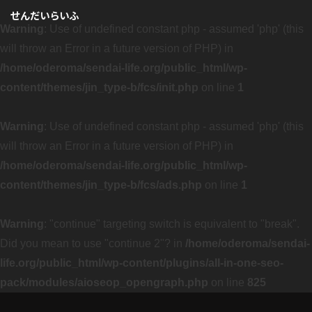
せんだいらいふ
Warning
: Use of undefined constant php - assumed 'php' (this
will throw an Error in a future version of PHP) in
/home/oderoma/sendai-life.org/public_html/wp-
content/themes/jin_type-b/fcs/init.php
on line
1
Warning
: Use of undefined constant php - assumed 'php' (this
will throw an Error in a future version of PHP) in
/home/oderoma/sendai-life.org/public_html/wp-
content/themes/jin_type-b/fcs/ads.php
on line
1
Warning
: "continue" targeting switch is equivalent to "break".
Did you mean to use "continue 2"? in
/home/oderoma/sendai-
life.org/public_html/wp-content/plugins/all-in-one-seo-
pack/modules/aioseop_opengraph.php
on line
825