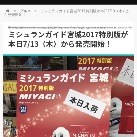
>
グルメ
>
ミシュランガイド宮城2017特別版が本日7/13（木）か
ら発売開始！
Warning
: Use of undefined constant Y年n月j日 - assumed 'Y年n月j日' (this will throw an Error in a future version of PHP) in
2017年7月13日
/home/oderoma/sendai-life.org/public_html/wp-content/themes/jin_type-b/single.php
on line
29
ミシュランガイド宮城2017特別版が
本日7/13（木）から発売開始！